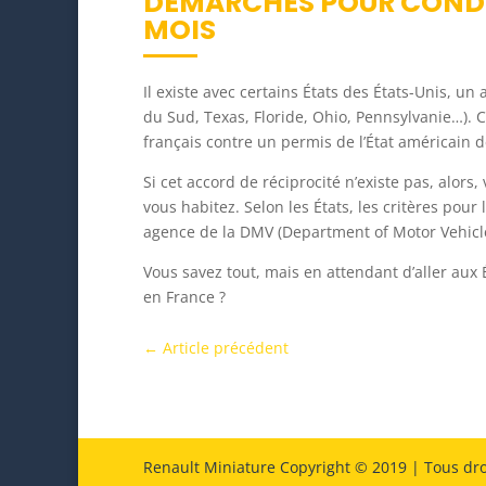
DÉMARCHES POUR CONDUI
MOIS
Il existe avec certains États des États-Unis, u
du Sud, Texas, Floride, Ohio, Pennsylvanie…).
français contre un permis de l’État américain 
Si cet accord de réciprocité n’existe pas, alor
vous habitez. Selon les États, les critères pou
agence de la DMV (Department of Motor Vehicl
Vous savez tout, mais en attendant d’aller aux
en France ?
←
Article précédent
Renault Miniature Copyright © 2019 | Tous dro