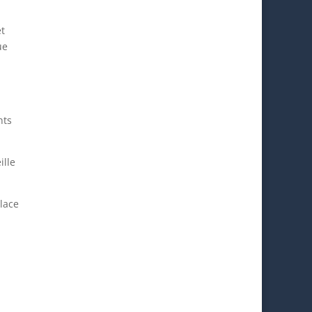
et
ue
nts
ille
place