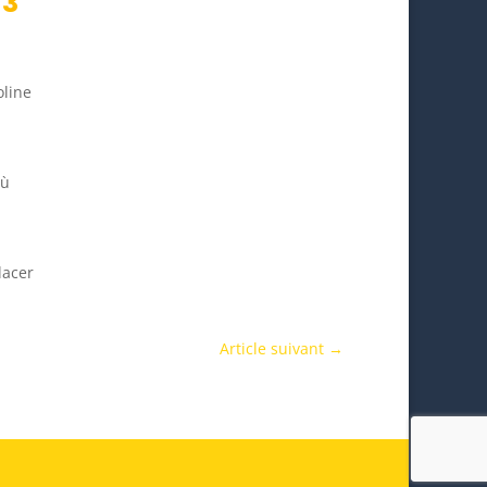
 3
oline
où
lacer
Article suivant
→