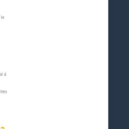
 le
al à
ites