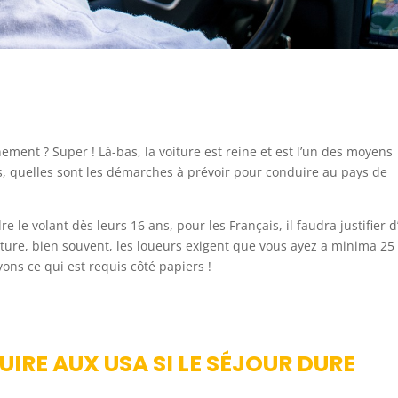
ement ? Super ! Là-bas, la voiture est reine et est l’un des moyens
s, quelles sont les démarches à prévoir pour conduire au pays de
e le volant dès leurs 16 ans, pour les Français, il faudra justifier d
ture, bien souvent, les loueurs exigent que vous ayez a minima 25
yons ce qui est requis côté papiers !
RE AUX USA SI LE SÉJOUR DURE