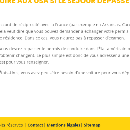
RE AUX USA SI LE SÉJOUR DÉPASSE
n accord de réciprocité avec la France (par exemple en Arkansas, Car
 Cela veut dire que vous pouvez demander à échanger votre permis
de résidence. Dans ce cas, vous n’aurez pas à repasser d’examen.
s, vous devrez repasser le permis de conduire dans l’État américain 
r l’obtenir changent. Le plus simple est donc de vous adresser à une
es) pour vous renseigner.
 États-Unis, vous avez peut-être besoin d’une voiture pour vous dép
its réservés |
Contact
|
Mentions légales
|
Sitemap