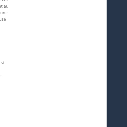
nt au
e une
ausé
 si
us