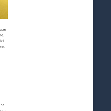
sser
hé.
ici
ons
nt.
e ces