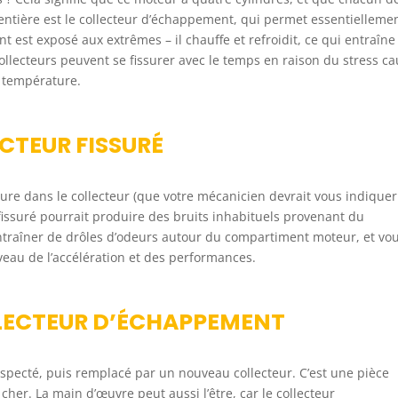
entière est le collecteur d’échappement, qui permet essentielleme
 est exposé aux extrêmes – il chauffe et refroidit, ce qui entraîn
ollecteurs peuvent se fissurer avec le temps en raison du stress c
 température.
CTEUR FISSURÉ
sure dans le collecteur (que votre mécanicien devrait vous indiquer
 fissuré pourrait produire des bruits inhabituels provenant du
ntraîner de drôles d’odeurs autour du compartiment moteur, et vo
veau de l’accélération et des performances.
LECTEUR D’ÉCHAPPEMENT
nspecté, puis remplacé par un nouveau collecteur. C’est une pièce
her. La main d’œuvre peut aussi l’être, car le collecteur