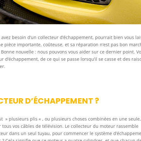
avez besoin d’un collecteur d’échappement, pourrait bien vous lai
une pièce importante, coûteuse, et sa réparation n’est pas bon marc
 Bonne nouvelle : nous pouvons vous aider sur ce dernier point. Vo
eur d’échappement, de ce qui se passe lorsqu’il se casse et des rais
er.
CTEUR D’ÉCHAPPEMENT ?
t » plusieurs plis « , ou plusieurs choses combinées en une seule,
 tous vos câbles de télévision. Le collecteur du moteur rassemble
teur dans un seul tuyau, pour commencer le système d’échappeme
? Cela signifie que ce moteur a quatre cylindres, et que chacun d