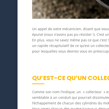
Un appel de votre mécanicien, disant que vous 
épuisé (nous n’avons pas pu résister !). C’est 
En plus, vous ne savez même pas ce que c’est !
un rapide récapitulatif de ce qu’est un collect
pour lesquelles vous devriez vous en préoccup
QU’EST-CE QU’UN COLLE
Comme son nom l’indique, un » collecteur » es
semblable à un conduit qui pourrait dissimuler
l’échappement de chacun des cylindres du mo
Vous voyez chacun des quatre tuyaux ci-dessus 