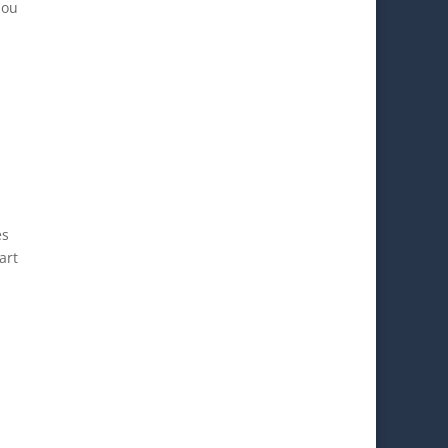
 ou
es
art