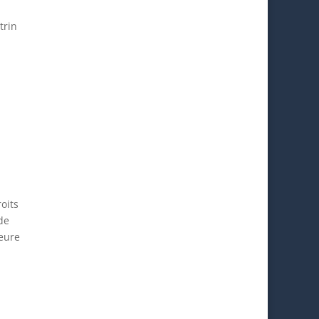
trin
oits
de
leure