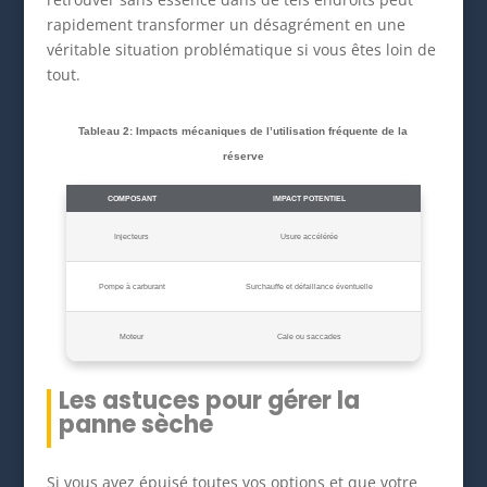
rapidement transformer un désagrément en une
véritable situation problématique si vous êtes loin de
tout.
Tableau 2: Impacts mécaniques de l’utilisation fréquente de la
réserve
COMPOSANT
IMPACT POTENTIEL
Injecteurs
Usure accélérée
Pompe à carburant
Surchauffe et défaillance éventuelle
Moteur
Cale ou saccades
Les astuces pour gérer la
panne sèche
Si vous avez épuisé toutes vos options et que votre