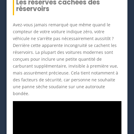
Les réserves cachées des
réservoirs
Avez-vous jamais remarqué que même quand le
compteur de votre voiture indique zéro, votre
véhicule ne s’arrête pas nécessairement aussitôt ?
Derrière cette apparente incongruité se cachent les
réservoirs. La plupart des voitures modernes sont
conçues pour inclure une petite quantité de
carburant supplémentaire, invisible à première vue,
mais assurément précieuse. Cela tient notamment à
des facteurs de sécurité, car personne ne souhaite
une panne sèche soudaine sur une autoroute
bondée.