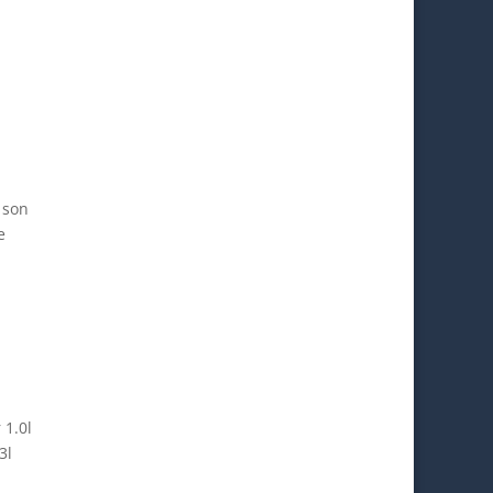
 son
e
 1.0l
3l