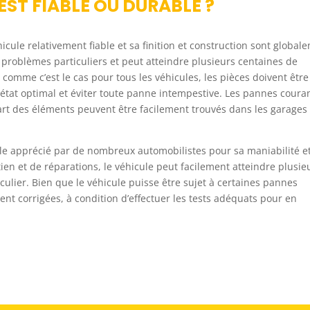
EST FIABLE OU DURABLE ?
ule relativement fiable et sa finition et construction sont global
 problèmes particuliers et peut atteindre plusieurs centaines de
omme c’est le cas pour tous les véhicules, les pièces doivent être
tat optimal et éviter toute panne intempestive. Les pannes coura
art des éléments peuvent être facilement trouvés dans les garages
ule apprécié par de nombreux automobilistes pour sa maniabilité e
n et de réparations, le véhicule peut facilement atteindre plusie
ulier. Bien que le véhicule puisse être sujet à certaines pannes
nt corrigées, à condition d’effectuer les tests adéquats pour en