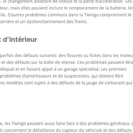
 le changement aléatoire de vitesse et la perte d’accélération. Les
teur, mais elles peuvent inclure le remplacement de la batterie, le
huile. D’autres problèmes communs dans la Twingo comprennent le
 arrière et un dysfonctionnement des freins.
 d’intérieur
arfois des défauts suivants: des fissures ou fuites dans les moteu
et des défauts sur la boîte de vitesse. Ces problèmes peuvent êtr
adéquat et en faisant appel à un garage spécialisé. Les premiers
problèmes d’amortisseurs et de suspensions, qui doivent être
ins modèles sont sujets à des défauts de la jauge de carburant qui
e, les Twingo peuvent aussi faire face à des problèmes généraux. 
ls concernent le défaillance du capteur du véhicule et des défauts