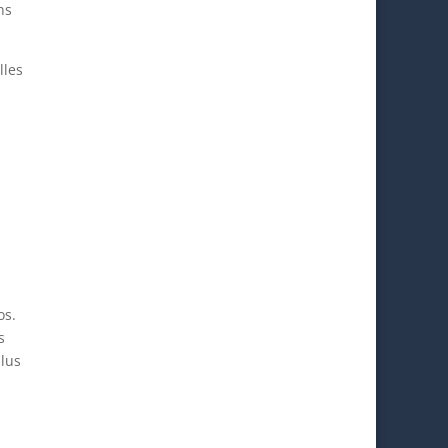
ns
lles
os.
s
plus