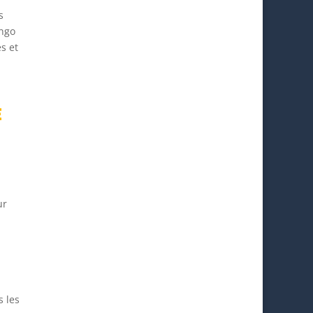
s
ingo
s et
E
ur
s les