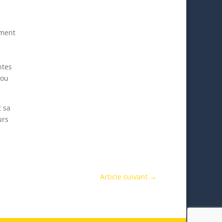
ement
ntes
 ou
t sa
urs
Article suivant
→