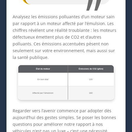
Analysez les émissions polluantes d’un moteur sain
par rapport à un moteur affecté par l’émulsion. Les
chiffres révèlent une réalité troublante : les moteurs
défectueux émettent plus de CO2 et d’autres
polluants. Ces émissions accentuées pèsent non
seulement sur votre environnement, mais aussi sur
la santé publique.
État du moteur
Émissions de CO2 (g/km)
En bon état
120
Affecté par l’émulsion
160
Regarder vers l’avenir commence par adopter dès
aujourd’hui des gestes simples. Se poser les bonnes
questions pour améliorer notre rapport à nos
véhicules n’est pas un luxe – c’est une nécessité.