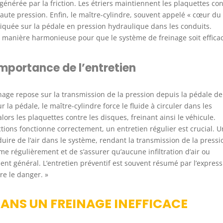
 générée par la friction. Les étriers maintiennent les plaquettes co
 haute pression. Enfin, le maître-cylindre, souvent appelé « cœur du
iquée sur la pédale en pression hydraulique dans les conduits.
manière harmonieuse pour que le système de freinage soit efficac
mportance de l’entretien
nage repose sur la transmission de la pression depuis la pédale de
la pédale, le maître-cylindre force le fluide à circuler dans les
ors les plaquettes contre les disques, freinant ainsi le véhicule.
tions fonctionne correctement, un entretien régulier est crucial. U
uire de l’air dans le système, rendant la transmission de la pressi
ème régulièrement et de s’assurer qu’aucune infiltration d’air ou
nt général. L’entretien préventif est souvent résumé par l’express
tre le danger. »
NS UN FREINAGE INEFFICACE