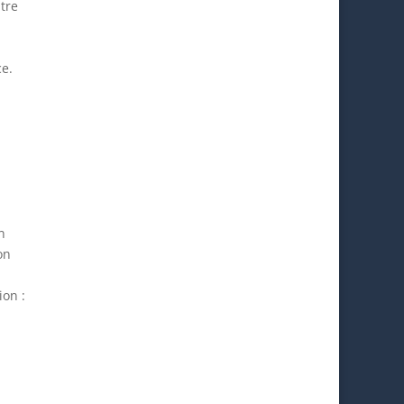
ntre
e.
n
on
ion :