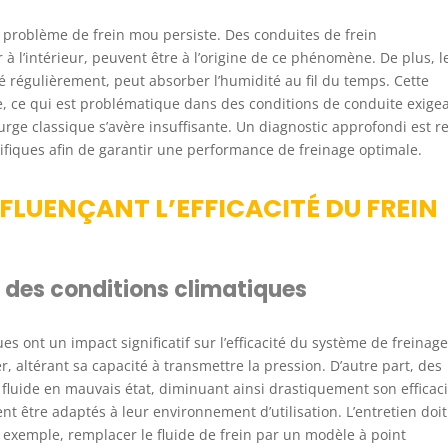
 problème de frein mou persiste. Des conduites de frein
à l’intérieur, peuvent être à l’origine de ce phénomène. De plus, l
elé régulièrement, peut absorber l’humidité au fil du temps. Cette
de, ce qui est problématique dans des conditions de conduite exige
ge classique s’avère insuffisante. Un diagnostic approfondi est r
ifiques afin de garantir une performance de freinage optimale.
FLUENÇANT L’EFFICACITÉ DU FREIN
t des conditions climatiques
s ont un impact significatif sur l’efficacité du système de freinage
er, altérant sa capacité à transmettre la pression. D’autre part, des
 fluide en mauvais état, diminuant ainsi drastiquement son efficaci
t être adaptés à leur environnement d’utilisation. L’entretien doit
r exemple, remplacer le fluide de frein par un modèle à point