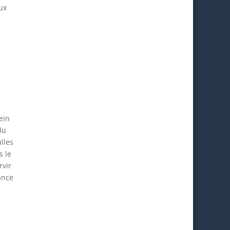
ux
ein
du
lles
s le
rvir
ance