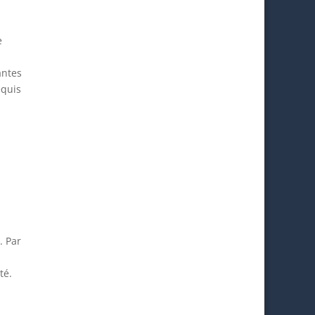
e
antes
equis
. Par
té.