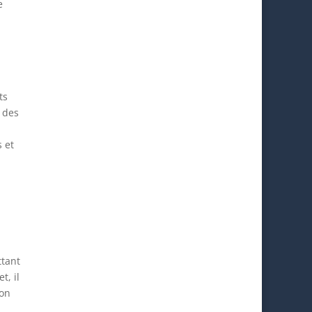
e
ts
 des
s et
ttant
t, il
ion