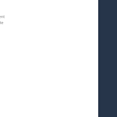
ent
te