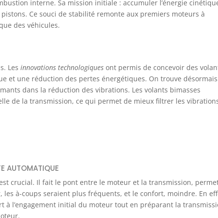
ustion interne. Sa mission initiale : accumuler l’énergie cinétiqu
s pistons. Ce souci de stabilité remonte aux premiers moteurs à
ique des véhicules.
s. Les
innovations technologiques
ont permis de concevoir des volan
crue et une réduction des pertes énergétiques. On trouve désormais
mants dans la réduction des vibrations. Les volants bimasses
lle de la transmission, ce qui permet de mieux filtrer les vibration
TE AUTOMATIQUE
t crucial. Il fait le pont entre le moteur et la transmission, perme
 les à-coups seraient plus fréquents, et le confort, moindre. En effe
 à l’engagement initial du moteur tout en préparant la transmiss
oteur.