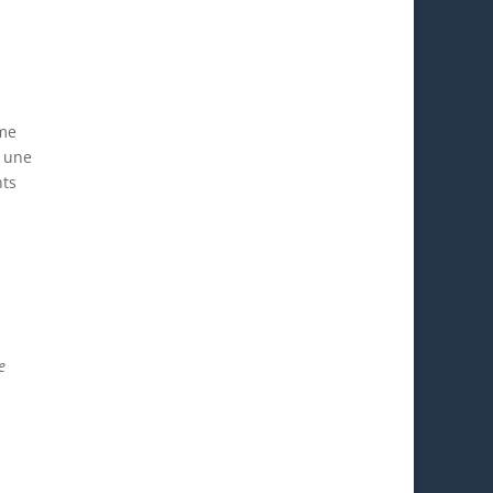
ème
 une
nts
e