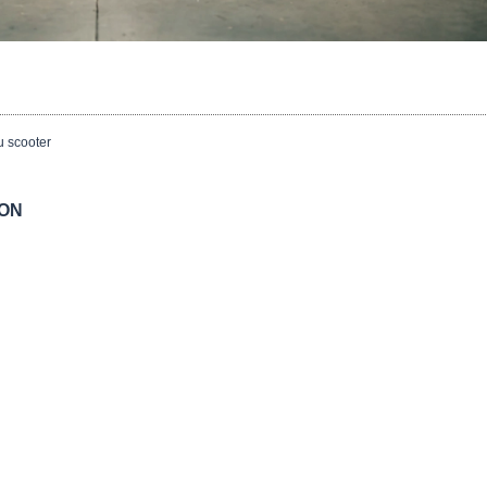
du scooter
ION