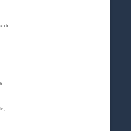
urrir
 a
e ;