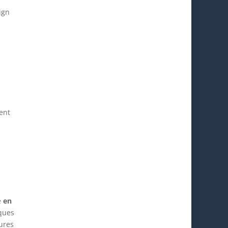
ign
e
ent
e
en
ques
tures