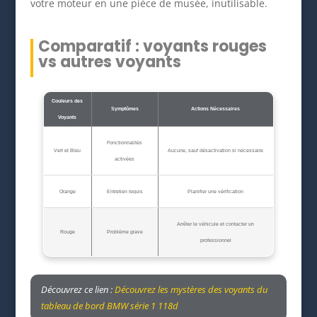
votre moteur en une pièce de musée, inutilisable.
Comparatif : voyants rouges
vs autres voyants
Couleurs des
Symptômes
Actions Nécessaires
Voyants
Fonctionnalités
Vert et Bleu
Aucune, sauf désactivation si nécessaire
activées
Orange
Entretien requis
Planifier une vérification
Arrêter le véhicule et contacter un
Rouge
Problème grave
professionnel
Découvrez ce lien :
Découvrez les mystères des voyants du
tableau de bord BMW série 1 118d