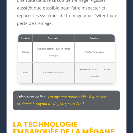
une fuite dans le circuit de freinage. Agissez
aussitôt que possible pour faire inspecter et
réparer les systèmes de freinage pour éviter toute
perte de freinage.
Symbole
Description
Solutions
Problème potentiel avec la charge
Batterie
Vérifier l’alternateur
électrique
Compléter le liquide ou chercher
Frein
Bas niveau de liquide
une fuite
Découvrez ce lien :
Un mystère automobile : à quoi sert
vraiment le voyant de dégivrage arrière ?
LA TECHNOLOGIE
EMBARQUÉE DE LA MÉGANE