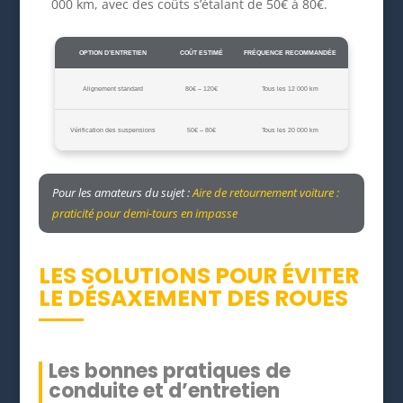
000 km, avec des coûts s’étalant de 50€ à 80€.
OPTION D’ENTRETIEN
COÛT ESTIMÉ
FRÉQUENCE RECOMMANDÉE
Alignement standard
80€ – 120€
Tous les 12 000 km
Vérification des suspensions
50€ – 80€
Tous les 20 000 km
Pour les amateurs du sujet :
Aire de retournement voiture :
praticité pour demi-tours en impasse
LES SOLUTIONS POUR ÉVITER
LE DÉSAXEMENT DES ROUES
Les bonnes pratiques de
conduite et d’entretien