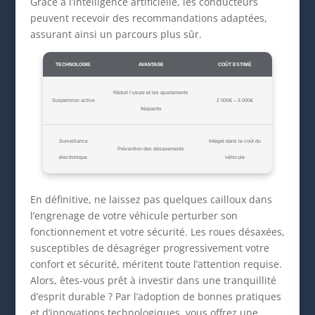
Grâce à l’intelligence artificielle, les conducteurs
peuvent recevoir des recommandations adaptées,
assurant ainsi un parcours plus sûr.
TECHNOLOGIE
AVANTAGE
COÛT ESTIMÉ
Réduit l’usure et les ajustements
Suspension active
2 000€ – 3 000€
fréquents
Surveillance
Intégré dans le coût du
Prévention des désaxements
électronique
véhicule
En définitive, ne laissez pas quelques cailloux dans
l’engrenage de votre véhicule perturber son
fonctionnement et votre sécurité. Les roues désaxées,
susceptibles de désagréger progressivement votre
confort et sécurité, méritent toute l’attention requise.
Alors, êtes-vous prêt à investir dans une tranquillité
d’esprit durable ? Par l’adoption de bonnes pratiques
et d’innovations technologiques, vous offrez une