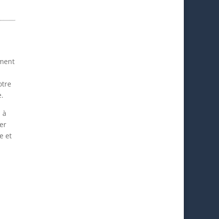
ement
otre
e.
 à
er
e et