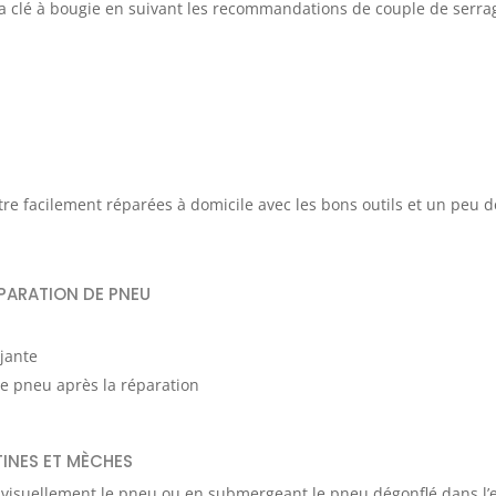
 la clé à bougie en suivant les recommandations de couple de serra
tre facilement réparées à domicile avec les bons outils et un peu d
ÉPARATION DE PNEU
jante
e pneu après la réparation
TINES ET MÈCHES
t visuellement le pneu ou en submergeant le pneu dégonflé dans l’