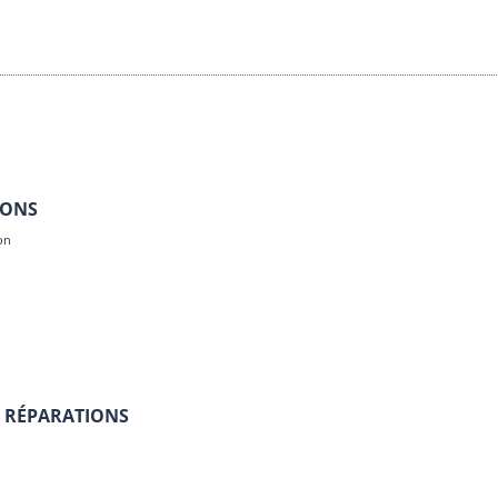
IONS
on
S RÉPARATIONS