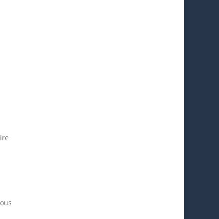
s
ire
vous