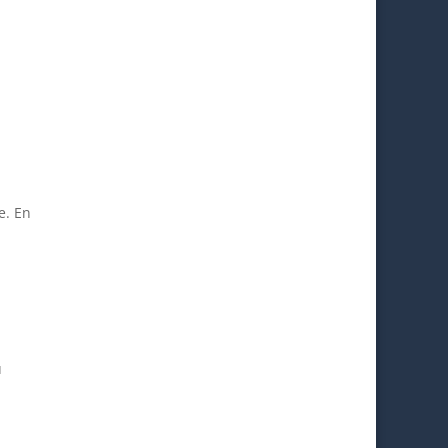
e. En
u