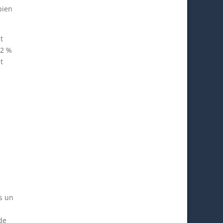
bien
t
12 %
t
s un
de