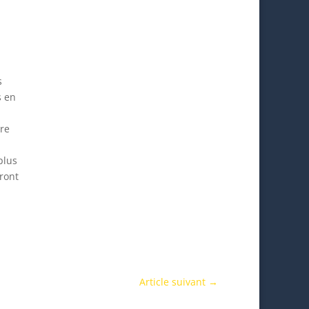
s
s en
dre
plus
dront
Article suivant
→