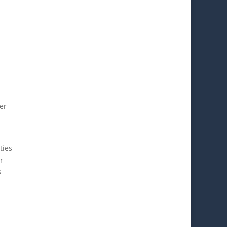
er
ties
r
s