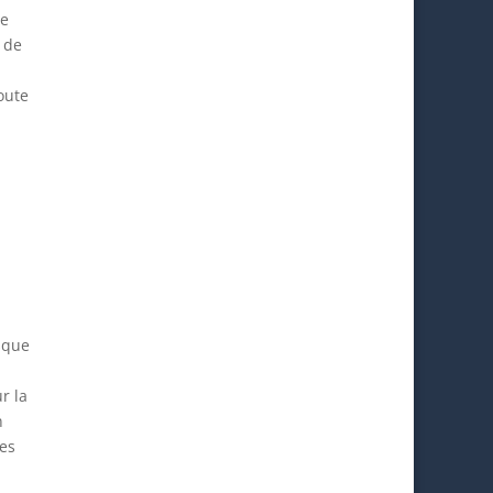
de
 de
oute
rsque
r la
n
ues