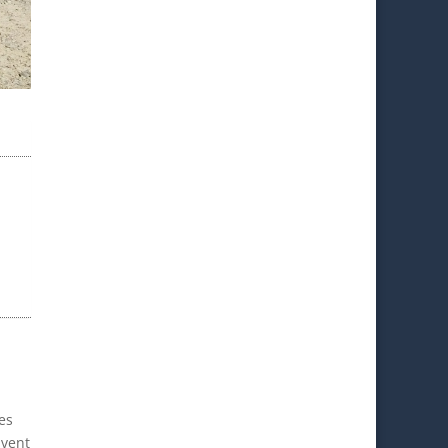
es
ivent