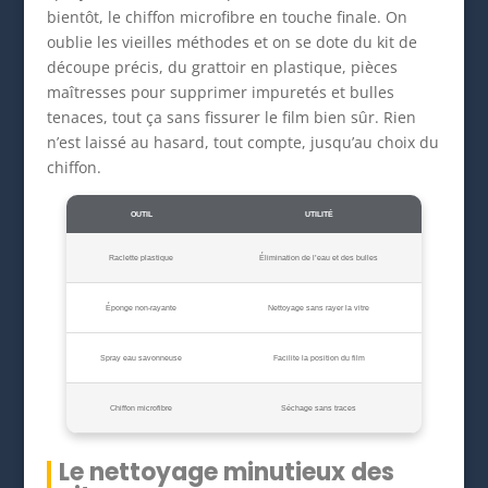
bientôt, le chiffon microfibre en touche finale. On
oublie les vieilles méthodes et on se dote du kit de
découpe précis, du grattoir en plastique, pièces
maîtresses pour supprimer impuretés et bulles
tenaces, tout ça sans fissurer le film bien sûr. Rien
n’est laissé au hasard, tout compte, jusqu’au choix du
chiffon.
OUTIL
UTILITÉ
Raclette plastique
Élimination de l’eau et des bulles
Éponge non-rayante
Nettoyage sans rayer la vitre
Spray eau savonneuse
Facilite la position du film
Chiffon microfibre
Séchage sans traces
Le nettoyage minutieux des