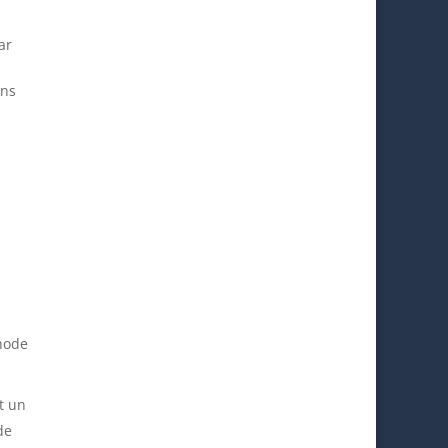
ar
ans
thode
t un
de