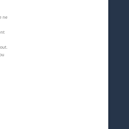
e ne
ent
out.
 ou