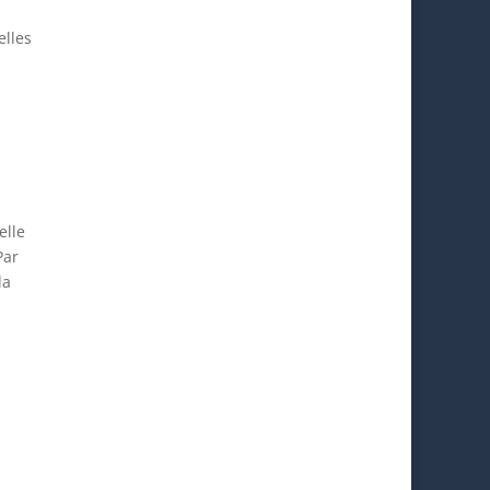
elles
elle
Par
la