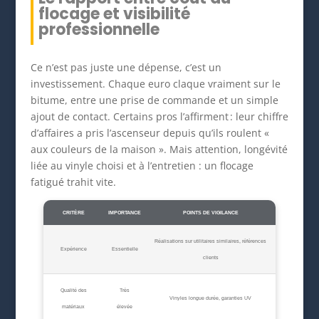
flocage et visibilité
professionnelle
Ce n’est pas juste une dépense, c’est un
investissement. Chaque euro claque vraiment sur le
bitume, entre une prise de commande et un simple
ajout de contact. Certains pros l’affirment : leur chiffre
d’affaires a pris l’ascenseur depuis qu’ils roulent «
aux couleurs de la maison ». Mais attention, longévité
liée au vinyle choisi et à l’entretien : un flocage
fatigué trahit vite.
CRITÈRE
IMPORTANCE
POINTS DE VIGILANCE
Réalisations sur utilitaires similaires, références
Expérience
Essentielle
clients
Qualité des
Très
Vinyles longue durée, garanties UV
matériaux
élevée