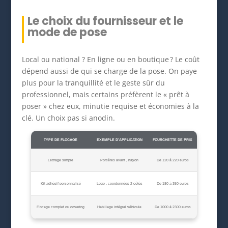
Le choix du fournisseur et le
mode de pose
Local ou national ? En ligne ou en boutique ? Le coût
dépend aussi de qui se charge de la pose. On paye
plus pour la tranquillité et le geste sûr du
professionnel, mais certains préfèrent le « prêt à
poser » chez eux, minutie requise et économies à la
clé. Un choix pas si anodin.
TYPE DE FLOCAGE
EXEMPLE D’APPLICATION
FOURCHETTE DE PRIX
Lettrage simple
Portières avant , hayon
De 120 à 220 euros
Kit adhésif personnalisé
Logo , coordonnées 2 côtés
De 180 à 350 euros
Flocage complet ou covering
Habillage intégral véhicule
De 1000 à 2300 euros