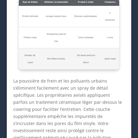
Type de finition
Méthode recommandée
Produit à éviter
Fréquence
2
Finition brillante
Lavage manuel doux
Brosses automatiques
semaines
Shampoing spécial
Finition mate
Cires lustrantes
1 mois
mat
Bandes de
Jet haute pression
Microfibre humide
Après trajet
capot
direct
La poussière de frein et les polluants urbains
s’éliminent facilement avec un spray de détail
spécifique. Les propriétaires avisés appliquent
parfois un traitement céramique léger par-dessus le
covering pour faciliter l’entretien. Cette couche
supplémentaire empêche les impuretés de
s’incruster dans les pores du film vinyle. Votre
investissement reste ainsi protégé contre le
vieillissement prématuré causé par la pollution