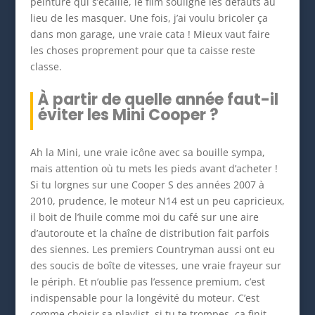
peinture qui s’écaille, le film souligne les défauts au
lieu de les masquer. Une fois, j’ai voulu bricoler ça
dans mon garage, une vraie cata ! Mieux vaut faire
les choses proprement pour que ta caisse reste
classe.
À partir de quelle année faut-il
éviter les Mini Cooper ?
Ah la Mini, une vraie icône avec sa bouille sympa,
mais attention où tu mets les pieds avant d’acheter !
Si tu lorgnes sur une Cooper S des années 2007 à
2010, prudence, le moteur N14 est un peu capricieux,
il boit de l’huile comme moi du café sur une aire
d’autoroute et la chaîne de distribution fait parfois
des siennes. Les premiers Countryman aussi ont eu
des soucis de boîte de vitesses, une vraie frayeur sur
le périph. Et n’oublie pas l’essence premium, c’est
indispensable pour la longévité du moteur. C’est
comme choisir sa playlist, si tu te trompes, ça finit