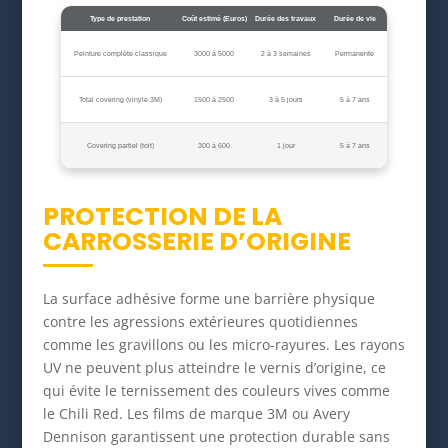
Type de prestation
Coût estimé (Euros)
Durée des travaux
Durée de vie
Peinture complète classique
3000 à 5000
2 à 3 semaines
Permanente
Total covering (vinyle 3M)
1500 à 2500
3 à 5 jours
5 à 7 ans
Covering partiel (toit)
300 à 600
1 jour
5 à 7 ans
PROTECTION DE LA
CARROSSERIE D’ORIGINE
La surface adhésive forme une barrière physique
contre les agressions extérieures quotidiennes
comme les gravillons ou les micro-rayures. Les rayons
UV ne peuvent plus atteindre le vernis d’origine, ce
qui évite le ternissement des couleurs vives comme
le Chili Red. Les films de marque 3M ou Avery
Dennison garantissent une protection durable sans