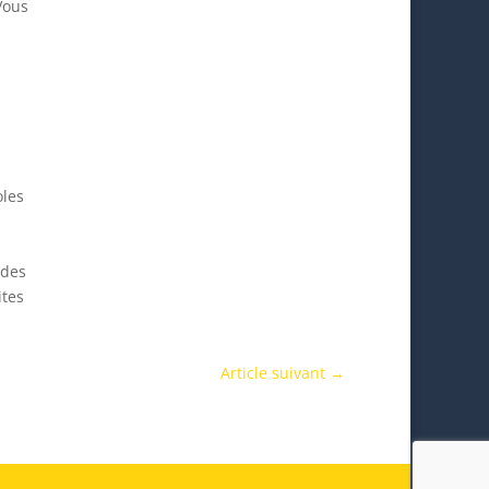
Vous
les
 des
ites
Article suivant
→