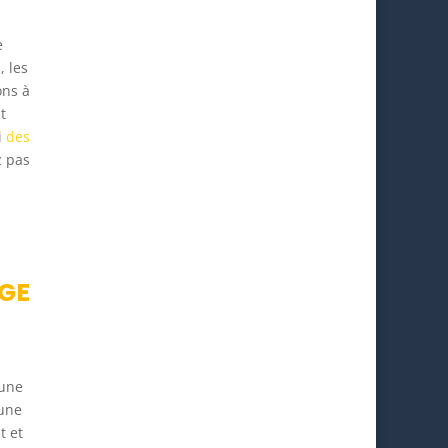
e
e
, les
ons à
t
i
des
z pas
AGE
 une
 une
t et