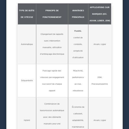
APPLICATIONS SUR
TYPE DE BOÎTE
PRINCIPE DE
AVANTAGES
MARQUES (EX.
DE VITESSE
FONCTIONNEMENT
PRINCIPAUX
AIXAM, LIGIER, JDM)
Fluidité
,
Changement de rapports
confort de
sans intervention
Automatique
conduite,
Aixam, Ligier
manuelle, utilisation
simplicité
d’embrayage électronique
d’utilisation
Passage rapide des
Réactivité,
vitesses par engagement
performance
JDM,
Séquentielle
successif de chaque
accrue,
Piecesanspermis
rapport
robustesse
Combinaison de
Économie de
transmission automatique
carburant,
avec des éléments
Hybrid
adaptabilité,
Aixam, Ligier
manuels pour une
maintenance