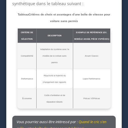
synthétique dans le tableau suivant :
TableauCritères de choix et avantages d’une boîte de vitesse pour
voiture sans permis
CRITÈRE DE
EXEMPLE DE RÉFÉRENCE (EX.
DESCRIPTION
SÉLECTION
MODÈLE AIXAM, PIÈCE VSPIÈCES)
Adaptation du système avec le
Compatibilité
modèle de la voiture sans
Aixam Classic
permis
Réactivité et fiabilité du
Performance
Ligier Performance
changement des rapports
Coûts d’entretien et de
Économie
Pièces VSPièces
réparation réduits
Vous pourriez aussi être intéressé par :
Quand le cric s’en