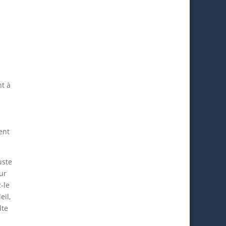
nt à
e
ent
uste
ur
-le
eil,
lte