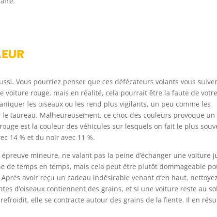
aire.
LEUR
 aussi. Vous pourriez penser que ces défécateurs volants vous suive
le voiture rouge, mais en réalité, cela pourrait être la faute de votr
paniquer les oiseaux ou les rend plus vigilants, un peu comme les
er le taureau. Malheureusement, ce choc des couleurs provoque un
rouge est la couleur des véhicules sur lesquels on fait le plus souv
vec 14 % et du noir avec 11 %.
 épreuve mineure, ne valant pas la peine d’échanger une voiture j
he de temps en temps, mais cela peut être plutôt dommageable po
. Après avoir reçu un cadeau indésirable venant d’en haut, nettoyez
ntes d’oiseaux contiennent des grains, et si une voiture reste au sol
refroidit, elle se contracte autour des grains de la fiente. Il en résu