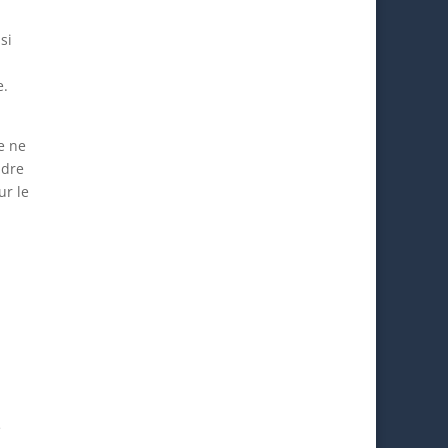
si
e.
e ne
ndre
ur le
e