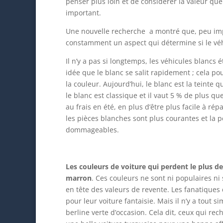
penser plus loin et de considérer la valeur que 
important.
Une nouvelle recherche a montré que, peu impo
constamment un aspect qui détermine si le véh
Il n’y a pas si longtemps, les véhicules blancs 
idée que le blanc se salit rapidement ; cela po
la couleur. Aujourd’hui, le blanc est la teinte
le blanc est classique et il vaut 5 % de plus qu
au frais en été, en plus d’être plus facile à ré
les pièces blanches sont plus courantes et la 
dommageables.
Les couleurs de voiture qui perdent le plus de v
marron
. Ces couleurs ne sont ni populaires ni 
en tête des valeurs de revente. Les fanatiques 
pour leur voiture fantaisie. Mais il n’y a tout
berline verte d’occasion. Cela dit, ceux qui re