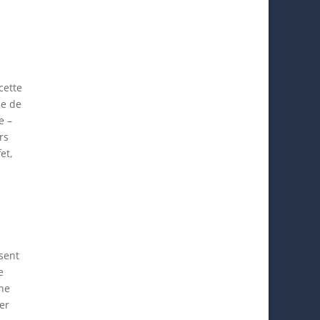
cette
se de
e –
rs
et,
ssent
e
une
er