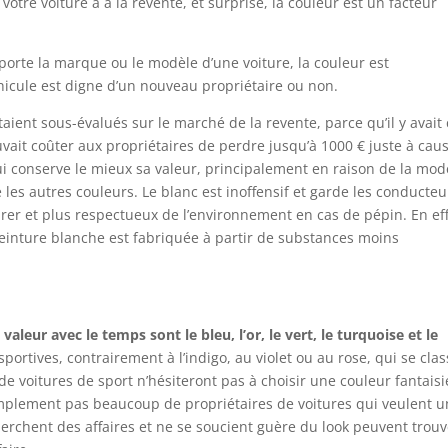
votre voiture a à la revente, et surprise, la couleur est un facteur
rte la marque ou le modèle d’une voiture, la couleur est
icule est digne d’un nouveau propriétaire ou non.
étaient sous-évalués sur le marché de la revente, parce qu’il y avait 
uvait coûter aux propriétaires de perdre jusqu’à 1000 € juste à cau
 qui conserve le mieux sa valeur, principalement en raison de la mod
e les autres couleurs. Le blanc est inoffensif et garde les conducteu
parer et plus respectueux de l’environnement en cas de pépin. En eff
peinture blanche est fabriquée à partir de substances moins
aleur avec le temps sont le bleu, l’or, le vert, le turquoise et le
sportives, contrairement à l’indigo, au violet ou au rose, qui se cla
de voitures de sport n’hésiteront pas à choisir une couleur fantaisi
 simplement pas beaucoup de propriétaires de voitures qui veulent 
cherchent des affaires et ne se soucient guère du look peuvent trouv