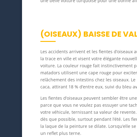
une belle voiture turquoise pour une bonne aff
(OISEAUX) BAISSE DE VA
Les accidents arrivent et les fientes d’oiseaux
la trace en ville et visent votre élégante nouvel
voiture. La couleur rouge fait instinctivement 
matadors utilisent une cape rouge pour excit
relâchement des intestins chez les oiseaux. Le 
caca, attirant 18 % d’entre eux, suivi du bleu a
Les fientes d’oiseaux peuvent sembler être une
parce que vous ne voulez pas essuyer une tac
votre véhicule, ternissant sa valeur de revente
dès que possible, surtout pendant l’été. Les fie
la laque de la peinture se dilate. Lorsqu’elle se 
un reflet plus terne.